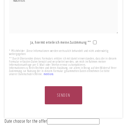
Ja, hiermit erteile ich meine Zustimmung **
* Pflichtfelder .Diese Informationen werden vertraulich behandelt und nicht anderwärtig
weitergegeben
** Durch Übersenden dieses Formulars erkläre ich mit damit einverstanden, dass die in diesem
Formular erfassten Daten benutzt und verarbeitet werden, um mich im Rahmen meiner
Informationsanfrage per E-Mail oder Telefon erneut zu kontaktieren.
Informationen zu Ihren Rechten und deren Ausübung, vor allem in Bezug auf den Widerruf Ihrer
Zustimmung zur Nutzung der in diesem Formular gesammelten Daten entnehmen Sie bitte
unserer Datenschutzrichtlinie.
mentions
SENDEN
Date choose for the offer