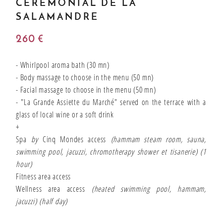
CEREMONIAL DE LA
Bons cadeaux
SALAMANDRE
260 €
Unsere angbote
- Whirlpool aroma bath (30 mn)
- Body massage to choose in the menu (50 mn)
- Facial massage to choose in the menu (50 mn)
- "La Grande Assiette du Marché" served on the terrace with a
glass of local wine or a soft drink
+
Spa
by
Cinq Mondes access
(hammam steam room, sauna,
swimming pool, jacuzzi, chromotherapy shower et tisanerie) (1
hour)
Fitness area access
Wellness area access
(heated swimming pool, hammam,
jacuzzi)
(half day)