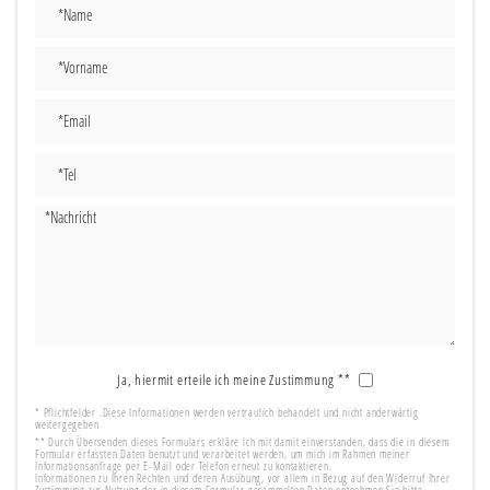
Ja, hiermit erteile ich meine Zustimmung **
* Pflichtfelder .Diese Informationen werden vertraulich behandelt und nicht anderwärtig
weitergegeben
** Durch Übersenden dieses Formulars erkläre ich mit damit einverstanden, dass die in diesem
Formular erfassten Daten benutzt und verarbeitet werden, um mich im Rahmen meiner
Informationsanfrage per E-Mail oder Telefon erneut zu kontaktieren.
Informationen zu Ihren Rechten und deren Ausübung, vor allem in Bezug auf den Widerruf Ihrer
Zustimmung zur Nutzung der in diesem Formular gesammelten Daten entnehmen Sie bitte