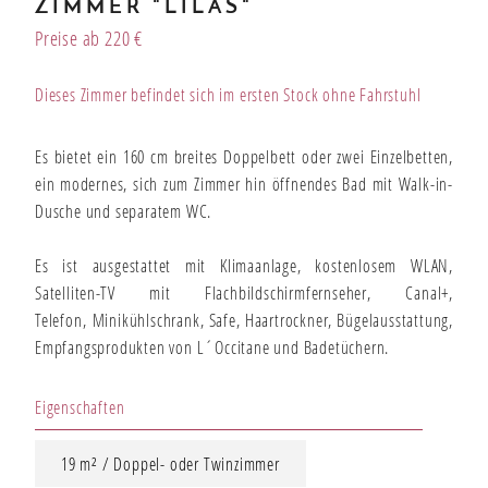
ZIMMER "LILAS"
Bons cadeaux
Preise ab 220 €
Dieses Zimmer befindet sich im ersten Stock ohne Fahrstuhl
Unsere angbote
Es bietet ein 160 cm breites Doppelbett oder zwei Einzelbetten,
ein modernes, sich zum Zimmer hin öffnendes Bad mit Walk-in-
Dusche und separatem WC.
Es ist ausgestattet mit Klimaanlage, kostenlosem WLAN,
Satelliten-TV mit Flachbildschirmfernseher, Canal+,
Telefon, Minikühlschrank, Safe, Haartrockner, Bügelausstattung,
Empfangsprodukten von L´Occitane und Badetüchern.
Eigenschaften
19 m² / Doppel- oder Twinzimmer