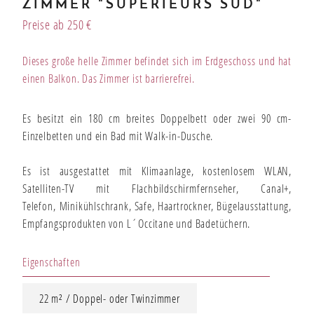
ZIMMER "SUPERIEURS SUD"
Bons cadeaux
Preise ab 250 €
Dieses große helle Zimmer befindet sich im Erdgeschoss und hat
Unsere angbote
einen Balkon. Das Zimmer ist barrierefrei.
Es besitzt ein 180 cm breites Doppelbett oder zwei 90 cm-
Einzelbetten und ein Bad mit Walk-in-Dusche.
Es ist ausgestattet mit Klimaanlage, kostenlosem WLAN,
Satelliten-TV mit Flachbildschirmfernseher, Canal+,
Telefon, Minikühlschrank, Safe, Haartrockner, Bügelausstattung,
Empfangsprodukten von L´Occitane und Badetüchern.
Eigenschaften
22 m² / Doppel- oder Twinzimmer