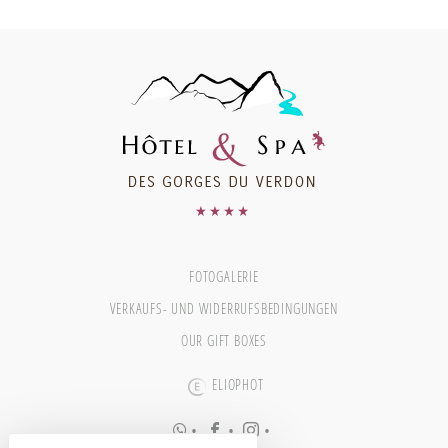
FOTOGALERIE
VERKAUFS- UND WIDERRUFSBEDINGUNGEN
OUR GIFT BOXES
ELIOPHOT
•
•
•